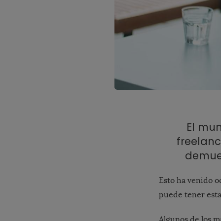
El mun
freelanc
demues
Esto ha venido o
puede tener esta
Algunos de los má