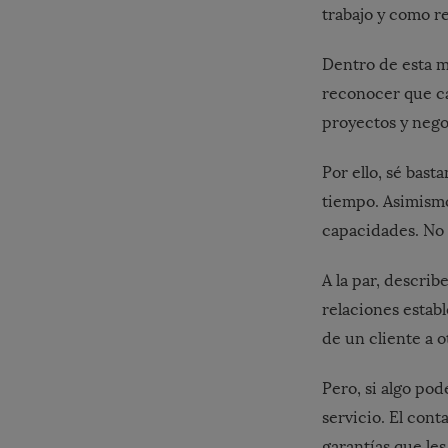
trabajo y como re
Dentro de esta mi
reconocer que ca
proyectos y nego
Por ello, sé bast
tiempo. Asimismo,
capacidades. No r
A la par, descri
relaciones establ
de un cliente a o
Pero, si algo pod
servicio. El cont
garantías que les