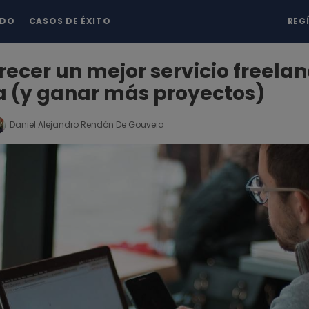
NDO
CASOS DE ÉXITO
REG
ecer un mejor servicio freelan
 (y ganar más proyectos)
Daniel Alejandro Rendón De Gouveia