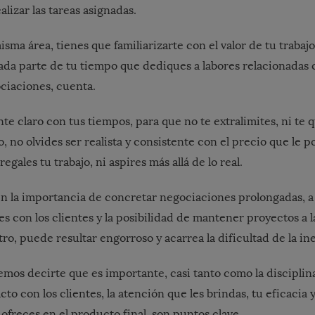
alizar las tareas asignadas.
sma área, tienes que familiarizarte con el valor de tu trabaj
da parte de tu tiempo que dediques a labores relacionadas c
ciaciones, cuenta.
ante claro con tus tiempos, para que no te extralimites, ni te
 no olvides ser realista y consistente con el precio que le p
egales tu trabajo, ni aspires más allá de lo real.
ben la importancia de concretar negociaciones prolongadas, a
es con los clientes y la posibilidad de mantener proyectos a l
tro, puede resultar engorroso y acarrea la dificultad de la ine
emos decirte que es importante, casi tanto como la disciplina
acto con los clientes, la atención que les brindas, tu eficacia 
 ofreces en el producto final, son puntos clave.