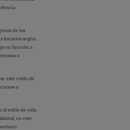
endencia
gunos de los
tus horarios según
jo en función a
ntratos o
r este estilo de
ecursos o
 al estilo de vida
aboral, en este
netario