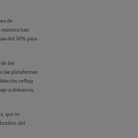
nes de
na manera han
más del 30% para
de los
o las plataformas
blación refleja
ajo a distancia,
s, que te
idumbre del