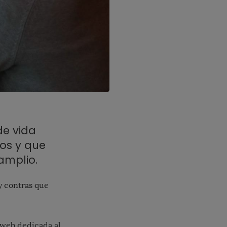
de vida
ños y que
amplio.
y contras que
 web dedicada al