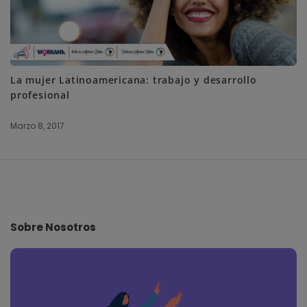
La mujer Latinoamericana: trabajo y desarrollo
profesional
Marzo 8, 2017
S
i
t
e
Sobre Nosotros
F
o
o
t