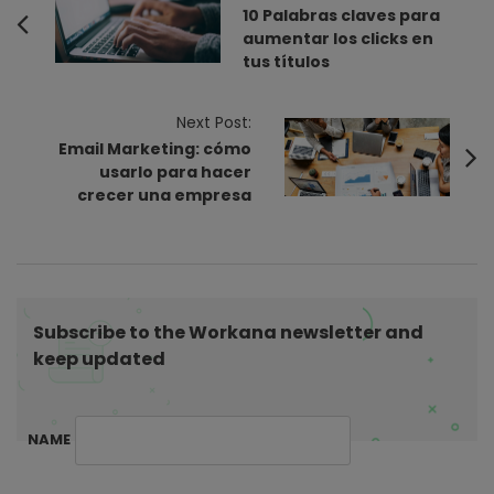
o
10 Palabras claves para
aumentar los clicks en
s
tus títulos
t
N
Next Post:
a
Email Marketing: cómo
v
usarlo para hacer
i
crecer una empresa
g
a
t
i
Subscribe to the Workana newsletter and
o
keep updated
n
NAME