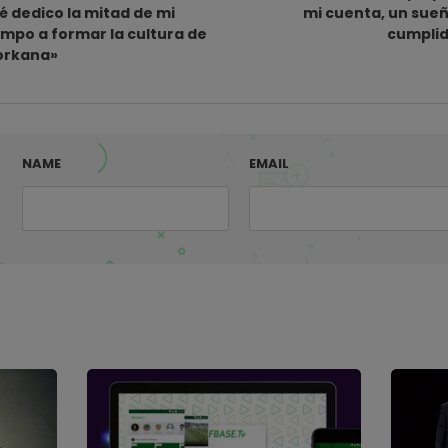
é dedico la mitad de mi
mi cuenta, un sue
empo a formar la cultura de
cumpli
rkana»
NAME
EMAIL