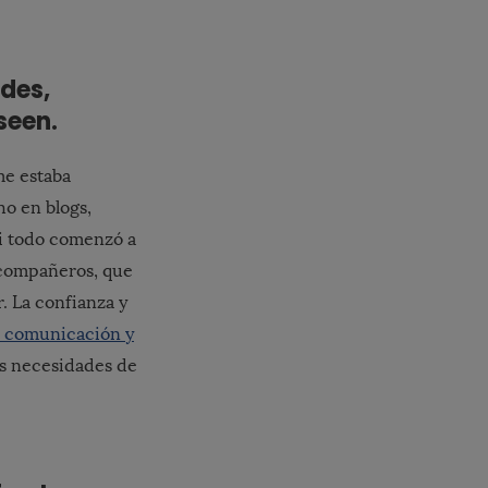
ades,
seen.
me estaba
o en blogs,
hi todo comenzó a
s compañeros, que
. La confianza y
a comunicación y
las necesidades de