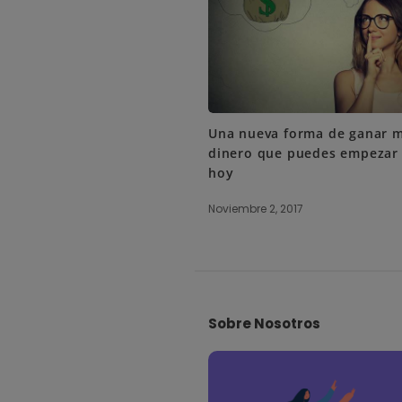
Una nueva forma de ganar 
dinero que puedes empezar 
hoy
Noviembre 2, 2017
S
i
Sobre Nosotros
t
e
F