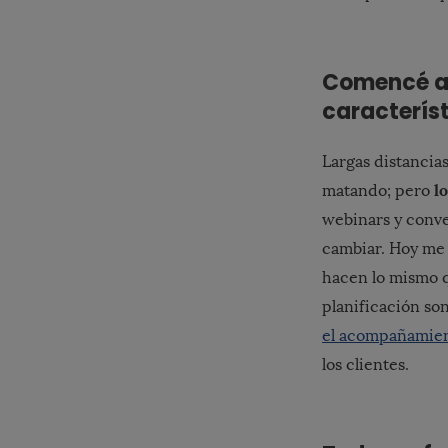
Comencé a 
característ
Largas distancias
l
matando; pero
webinars y conve
cambiar. Hoy me 
hacen lo mismo q
planificación son
el acompañamie
los clientes.