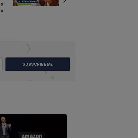
ño
do
SUBSCRIBE ME