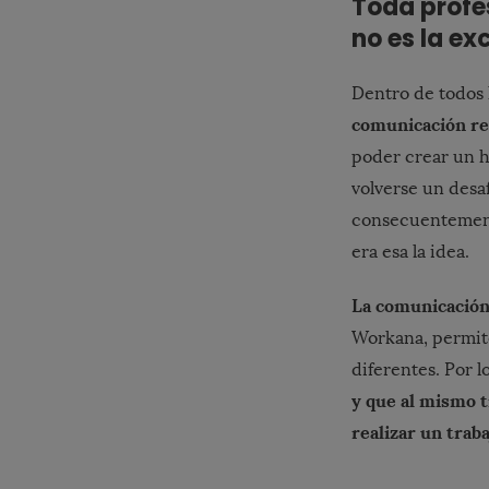
Toda profes
no es la ex
Dentro de todos 
comunicación rem
poder crear un h
volverse un desa
consecuentemente 
era esa la idea.
La comunicación 
Workana, permite
diferentes. Por l
y que al mismo t
realizar un trab