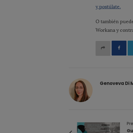
y postúlate.
O también puede
Workana y contra
Genoveva Di 
P
Pre
o
Gu