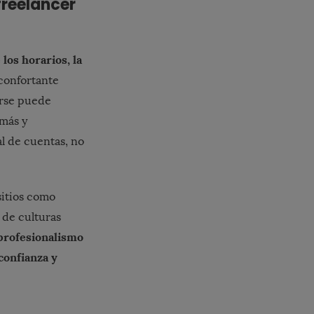
freelancer
los horarios, la
confortante
arse puede
 más y
al de cuentas, no
sitios como
 de culturas
profesionalismo
confianza y