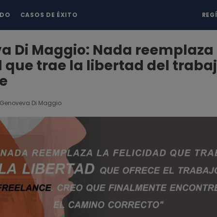
NDO
CASOS DE ÉXITO
REG
a Di Maggio: Nada reemplaza 
d que trae la libertad del traba
ce
Genoveva Di Maggio