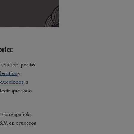
ria:
rendido, por las
desafíos
y
aducciones
, a
decir que todo
engua española.
 SPA en cruceros