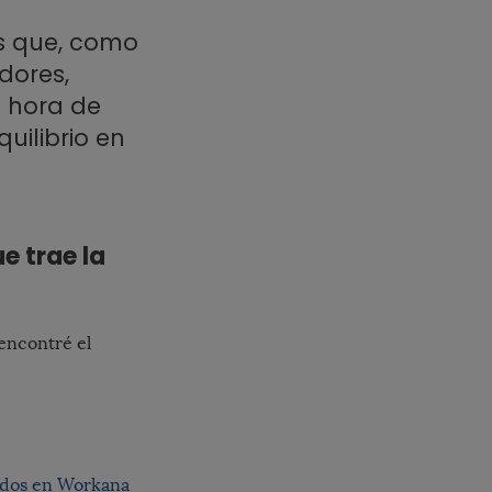
es que, como
dores,
a hora de
uilibrio en
e trae la
encontré el
cados en Workana