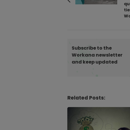
qu
s
ti
t
Wo
N
a
v
i
Subscribe to the
g
Workana newsletter
a
and keep updated
t
i
o
n
Related Posts: