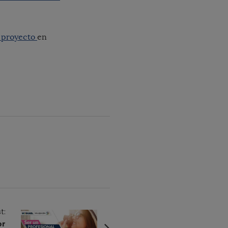
 proyecto
en
t:
or